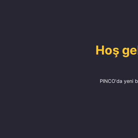
Hoş ge
PINCO'da yeni ba