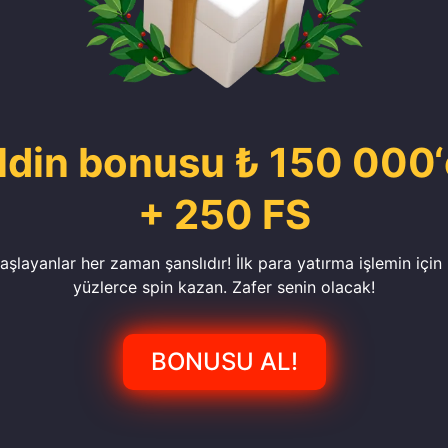
ldin bonusu ₺ 150 000‘
+ 250 FS
şlayanlar her zaman şanslıdır! İlk para yatırma işlemin iç
yüzlerce spin kazan. Zafer senin olacak!
BONUSU AL!